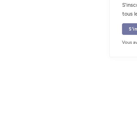
S'insc
tous 
S'i
Vous a