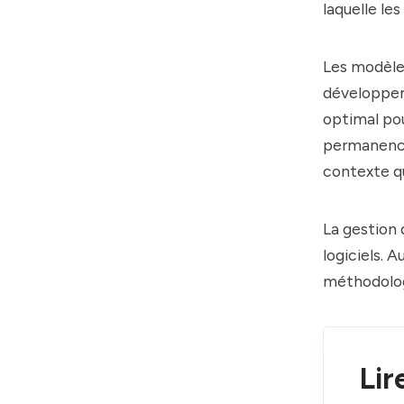
laquelle le
Les modèle
développeme
optimal po
permanence
contexte qu
La gestion 
logiciels. 
méthodolog
Lir